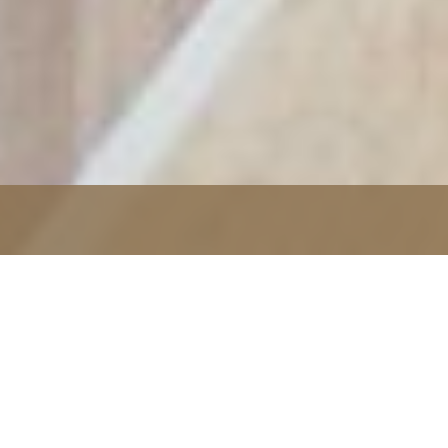
Όροι Χρήσης και Προσωπικά Δεδομένα
Το
www.beautyinthecity.com.cy
αποτελεί το
ηλεκτρονικό κατάστημα της κυπριακής εταιρίας
PSV
PHOENIX M.A.C. LIMITED
, με αριθμό εγγραφής
HE448772
που εδρεύει στην
Λευκωσία
, επί της οδού
Λυκαβηττού
8, 2334 Μακεδονίτισσα, Λευκωσία
και μέσω του